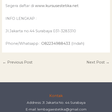
Segera daftar di
www.kursusestetika.net
INFO LENGKAP :
Jl.Jakarta no.44 Surabaya 031-3283310
Phone/Whatsapp :
O82234988433
(Indah)
←
Previous Post
Next Post
→
Kontak
Address: Jl. Jakarta No. 44 Surabaya
E-mail:
lembagaestetika@gmail.com