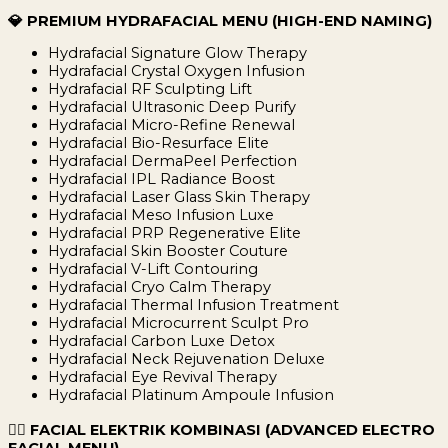
💎 PREMIUM HYDRAFACIAL MENU (HIGH-END NAMING)
Hydrafacial Signature Glow Therapy
Hydrafacial Crystal Oxygen Infusion
Hydrafacial RF Sculpting Lift
Hydrafacial Ultrasonic Deep Purify
Hydrafacial Micro-Refine Renewal
Hydrafacial Bio-Resurface Elite
Hydrafacial DermaPeel Perfection
Hydrafacial IPL Radiance Boost
Hydrafacial Laser Glass Skin Therapy
Hydrafacial Meso Infusion Luxe
Hydrafacial PRP Regenerative Elite
Hydrafacial Skin Booster Couture
Hydrafacial V-Lift Contouring
Hydrafacial Cryo Calm Therapy
Hydrafacial Thermal Infusion Treatment
Hydrafacial Microcurrent Sculpt Pro
Hydrafacial Carbon Luxe Detox
Hydrafacial Neck Rejuvenation Deluxe
Hydrafacial Eye Revival Therapy
Hydrafacial Platinum Ampoule Infusion
💆‍♀️ FACIAL ELEKTRIK KOMBINASI (ADVANCED ELECTRO
FACIAL MENU)