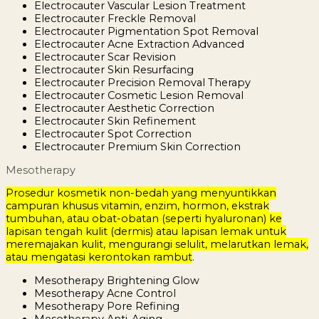
Electrocauter Vascular Lesion Treatment
Electrocauter Freckle Removal
Electrocauter Pigmentation Spot Removal
Electrocauter Acne Extraction Advanced
Electrocauter Scar Revision
Electrocauter Skin Resurfacing
Electrocauter Precision Removal Therapy
Electrocauter Cosmetic Lesion Removal
Electrocauter Aesthetic Correction
Electrocauter Skin Refinement
Electrocauter Spot Correction
Electrocauter Premium Skin Correction
Mesotherapy
Prosedur kosmetik non-bedah yang menyuntikkan
campuran khusus vitamin, enzim, hormon, ekstrak
tumbuhan, atau obat-obatan (seperti hyaluronan) ke
lapisan tengah kulit (dermis) atau lapisan lemak untuk
meremajakan kulit, mengurangi selulit, melarutkan lemak,
atau mengatasi kerontokan rambut
.
Mesotherapy Brightening Glow
Mesotherapy Acne Control
Mesotherapy Pore Refining
Mesotherapy Anti-Aging