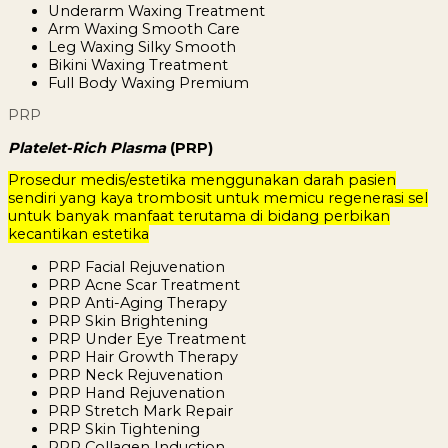
Underarm Waxing Treatment
Arm Waxing Smooth Care
Leg Waxing Silky Smooth
Bikini Waxing Treatment
Full Body Waxing Premium
PRP
Platelet-Rich Plasma
(PRP)
Prosedur medis/estetika menggunakan darah pasien
sendiri yang kaya trombosit untuk memicu regenerasi sel
untuk banyak manfaat terutama di bidang perbikan
kecantikan estetika
PRP Facial Rejuvenation
PRP Acne Scar Treatment
PRP Anti-Aging Therapy
PRP Skin Brightening
PRP Under Eye Treatment
PRP Hair Growth Therapy
PRP Neck Rejuvenation
PRP Hand Rejuvenation
PRP Stretch Mark Repair
PRP Skin Tightening
PRP Collagen Induction