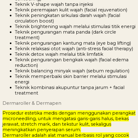
Teknik V-shape wajah tanpa injeksi
Teknik peremajaan kulit wajah (facial rejuvenation)
Teknik peningkatan sirkulasi darah wajah (facial
circulation boost)
Teknik brightening wajah melalui stimulasi titik energi
Teknik pengurangan mata panda (dark circle
treatment)
Teknik pengurangan kantung mata (eye bag lifting)
Teknik relaksasi otot wajah (anti-stress facial therapy)
Teknik detox wajah melalui titik limfatik
Teknik pengurangan bengkak wajah (facial edema
reduction)
Teknik balancing minyak wajah (sebum regulation)
Teknik memperbaiki skin barrier melalui stimulasi
energi
Teknik kombinasi akupuntur tanpa jarum + facial
treatment
Dermaroller & Dermapen
Prosedur estetika medis dengan menggunakan perangkat
microneedling, untuk mengatasi garis-garis halus, bekas
jerawat, stretch mark, dan tekstur kulit, sekaligus
meningkatkan penyerapan serum.
Dermaroller adalah alat manual berbasis rol yang cocok