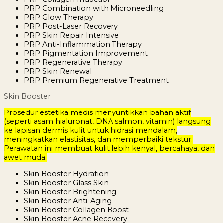
PRP Combination with Microneedling
PRP Glow Therapy
PRP Post-Laser Recovery
PRP Skin Repair Intensive
PRP Anti-Inflammation Therapy
PRP Pigmentation Improvement
PRP Regenerative Therapy
PRP Skin Renewal
PRP Premium Regenerative Treatment
Skin Booster
Prosedur estetika medis menyuntikkan bahan aktif
(seperti asam hialuronat, DNA salmon, vitamin) langsung
ke lapisan dermis kulit untuk hidrasi mendalam,
meningkatkan elastisitas, dan memperbaiki tekstur.
Perawatan ini membuat kulit lebih kenyal, bercahaya, dan
awet muda.
Skin Booster Hydration
Skin Booster Glass Skin
Skin Booster Brightening
Skin Booster Anti-Aging
Skin Booster Collagen Boost
Skin Booster Acne Recovery