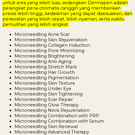
untuk area yang lebih luas, sedangkan Dermapen adalah
perangkat pena otomatis canggih yang memberikan
presisi lebih tinggi, kedalaman yang dapat disesuaikan, dan
perawatan yang lebih cepat, lebih nyaman, serta waktu
pemulihan yang lebih singkat.
Microneedling Acne Scar
Microneedling Skin Rejuvenation
Microneedling Collagen Induction
Microneedling Pore Minimizing
Microneedling Brightening
Microneedling Anti-Aging
Microneedling Stretch Mark
Microneedling Hair Growth
Microneedling Pigmentation
Microneedling Skin Texture
Microneedling Under Eye
Microneedling Skin Tightening
Microneedling Scar Repair
Microneedling Glow Therapy
Microneedling Neck Rejuvenation
Microneedling Combination with PRP
Microneedling Combination with Serum
Microneedling Skin Renewal
Microneedling Advanced Therapy