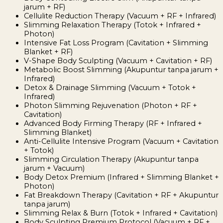
jarum + RF)
Cellulite Reduction Therapy (Vacuum + RF + Infrared)
Slimming Relaxation Therapy (Totok + Infrared +
Photon)
Intensive Fat Loss Program (Cavitation + Slimming
Blanket + RF)
V-Shape Body Sculpting (Vacuum + Cavitation + RF)
Metabolic Boost Slimming (Akupuntur tanpa jarum +
Infrared)
Detox & Drainage Slimming (Vacuum + Totok +
Infrared)
Photon Slimming Rejuvenation (Photon + RF +
Cavitation)
Advanced Body Firming Therapy (RF + Infrared +
Slimming Blanket)
Anti-Cellulite Intensive Program (Vacuum + Cavitation
+ Totok)
Slimming Circulation Therapy (Akupuntur tanpa
jarum + Vacuum)
Body Detox Premium (Infrared + Slimming Blanket +
Photon)
Fat Breakdown Therapy (Cavitation + RF + Akupuntur
tanpa jarum)
Slimming Relax & Burn (Totok + Infrared + Cavitation)
Body Sculpting Premium Protocol (Vacuum + RF +