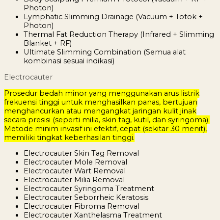
Photon)
Lymphatic Slimming Drainage (Vacuum + Totok +
Photon)
Thermal Fat Reduction Therapy (Infrared + Slimming
Blanket + RF)
Ultimate Slimming Combination (Semua alat
kombinasi sesuai indikasi)
Electrocauter
Prosedur bedah minor yang menggunakan arus listrik
frekuensi tinggi untuk menghasilkan panas, bertujuan
menghancurkan atau mengangkat jaringan kulit jinak
secara presisi (seperti milia, skin tag, kutil, dan syringoma).
Metode minim invasif ini efektif, cepat (sekitar 30 menit),
memiliki tingkat keberhasilan tinggi.
Electrocauter Skin Tag Removal
Electrocauter Mole Removal
Electrocauter Wart Removal
Electrocauter Milia Removal
Electrocauter Syringoma Treatment
Electrocauter Seborrheic Keratosis
Electrocauter Fibroma Removal
Electrocauter Xanthelasma Treatment