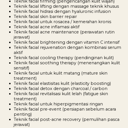
Teknik facial firming (pengencangan kulit wajah)
Teknik facial lifting dengan massage teknik khusus
Teknik facial hidrasi dengan hyaluronic infusion
Teknik facial skin barrier repair
Teknik facial untuk rosacea / kemerahan kronis
Teknik facial acne inflamasi aktif
Teknik facial acne maintenance (perawatan rutin
jerawat)
Teknik facial brightening dengan vitamin C intensif
Teknik facial rejuvenation dengan kombinasi serum
aktif
Teknik facial cooling therapy (pendinginan kulit)
Teknik facial soothing therapy (menenangkan kulit
sensitif)
Teknik facial untuk kulit matang (mature skin
treatment)
Teknik facial elastisitas kulit (elasticity boosting)
Teknik facial detox dengan charcoal / carbon
Teknik facial revitalisasi kulit lelah (fatigue skin
treatment)
Teknik facial untuk hiperpigmentasi ringan
Teknik facial pre-event (persiapan sebelum acara
penting)
Teknik facial post-acne recovery (pemulihan pasca
jerawat)