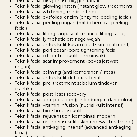
Teknik facial oksigenasi (oxygen facial)
Teknik facial glowing instan (instant glow treatment)
Teknik facial whitening medis intensif
Teknik facial eksfoliasi enzim (enzyme peeling facial)
Teknik facial peeling ringan (mild chemical peeling
facial)
Teknik facial lifting tanpa alat (manual lifting facial)
Teknik facial lymphatic drainage wajah
Teknik facial untuk kulit kusam (dull skin treatment)
Teknik facial pori besar (pore tightening facial)
Teknik facial oil control (kulit berminyak)
Teknik facial scar improvement (bekas jerawat
ringan)
Teknik facial calming (anti kemerahan / iritasi)
Teknik facial untuk kulit dehidrasi berat
Teknik facial pre-treatment sebelum tindakan
estetika
Teknik facial post-laser recovery
Teknik facial anti-pollution (perlindungan dari polusi)
Teknik facial vitamin infusion (nutrisi kulit intensif)
Teknik facial bio-stimulasi kulit
Teknik facial rejuvenation kombinasi modern
Teknik facial regenerasi kulit (skin renewal treatment)
Teknik facial anti-aging intensif (advanced anti-aging
facial)