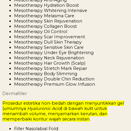
Mesotherapy Hydration Boost
Mesotherapy Whitening Intensive
Mesotherapy Melasma Care
Mesotherapy Skin Rejuvenation
Mesotherapy Collagen Boost
Mesotherapy Oil Control
Mesotherapy Scar Improvement
Mesotherapy Dull Skin Therapy
Mesotherapy Sensitive Skin Care
Mesotherapy Under Eye Brightening
Mesotherapy Neck Rejuvenation
Mesotherapy Hair Growth (Scalp)
Mesotherapy Stretch Mark Repair
Mesotherapy Body Slimming
Mesotherapy Double Chin Reduction
Mesotherapy Premium Glow Infusion
Dermafiller
Prosedur estetika non-bedah dengan menyuntikkan gel
(umumnya
Hyaluronic Acid
) di bawah kulit untuk
menambah volume, menyamarkan kerutan, dan
memperbaiki kontur wajah secara instan
.
Filler Nasolabial Fold