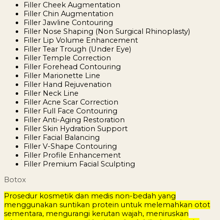
Filler Cheek Augmentation
Filler Chin Augmentation
Filler Jawline Contouring
Filler Nose Shaping (Non Surgical Rhinoplasty)
Filler Lip Volume Enhancement
Filler Tear Trough (Under Eye)
Filler Temple Correction
Filler Forehead Contouring
Filler Marionette Line
Filler Hand Rejuvenation
Filler Neck Line
Filler Acne Scar Correction
Filler Full Face Contouring
Filler Anti-Aging Restoration
Filler Skin Hydration Support
Filler Facial Balancing
Filler V-Shape Contouring
Filler Profile Enhancement
Filler Premium Facial Sculpting
Botox
Prosedur kosmetik dan medis non-bedah yang
menggunakan suntikan protein untuk melemahkan otot
sementara, mengurangi kerutan wajah, meniruskan