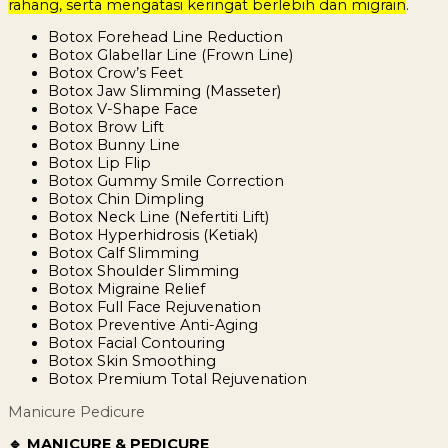
rahang, serta mengatasi keringat berlebih dan migrain
.
Botox Forehead Line Reduction
Botox Glabellar Line (Frown Line)
Botox Crow’s Feet
Botox Jaw Slimming (Masseter)
Botox V-Shape Face
Botox Brow Lift
Botox Bunny Line
Botox Lip Flip
Botox Gummy Smile Correction
Botox Chin Dimpling
Botox Neck Line (Nefertiti Lift)
Botox Hyperhidrosis (Ketiak)
Botox Calf Slimming
Botox Shoulder Slimming
Botox Migraine Relief
Botox Full Face Rejuvenation
Botox Preventive Anti-Aging
Botox Facial Contouring
Botox Skin Smoothing
Botox Premium Total Rejuvenation
Manicure Pedicure
🔹 MANICURE & PEDICURE