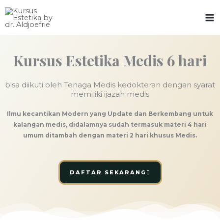
Skip
to
content
Kelas estetika 6 hari medis
Kursus Estetika Medis 6 hari
bisa diikuti oleh Tenaga Medis kedokteran dengan syarat
memiliki ijazah medis
Ilmu kecantikan Modern yang Update dan Berkembang untuk
kalangan medis, didalamnya sudah termasuk materi 4 hari
umum
ditambah dengan materi 2 hari khusus Medis.
DAFTAR SEKARANG