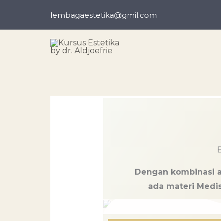
Skip
lembagaestetika@gmil.com
to
content
Dengan kombinasi ae
ada materi Medis 