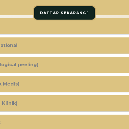
DAFTAR SEKARANG
ational
logical peeling)
k Medis)
Klinik)
t