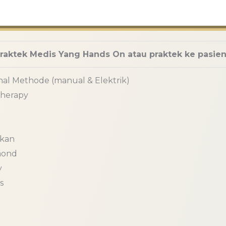
raktek Medis Yang Hands On atau praktek ke pasien
onal Methode (manual & Elektrik)
therapy
ikan
mond
y
s