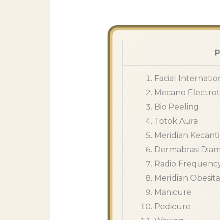
P
Facial Internati
Mecano Electro
Bio Peeling
Totok Aura
Meridian Kecant
Dermabrasi Dia
Radio Frequenc
Meridian Obesita
Manicure
Pedicure