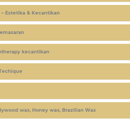
– Estetika & Kecantikan
Pemasaran
otherapy kecantikan
 Techique
llywood wax, Honey wax, Brazilian Wax