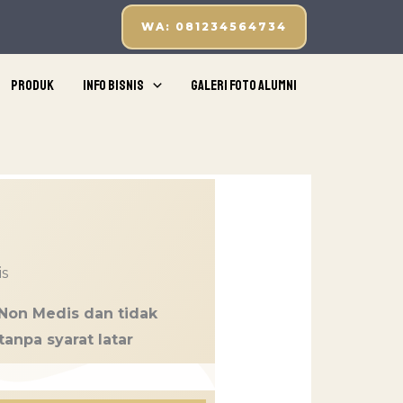
WA: 081234564734
Produk
Info Bisnis
Galeri Foto Alumni
s
 Non Medis dan tidak
tanpa syarat latar