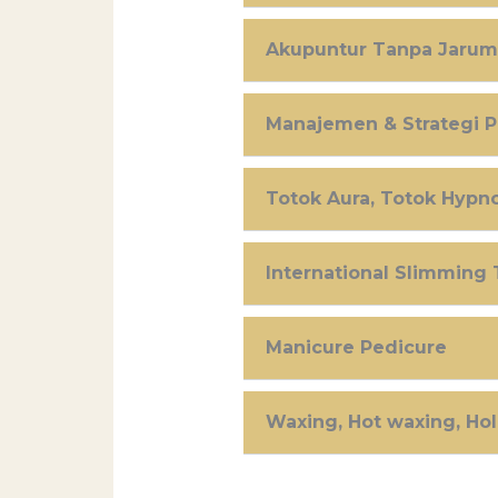
Akupuntur Tanpa Jarum 
Manajemen & Strategi 
Totok Aura, Totok Hypn
International Slimming
Manicure Pedicure
Waxing, Hot waxing, Ho