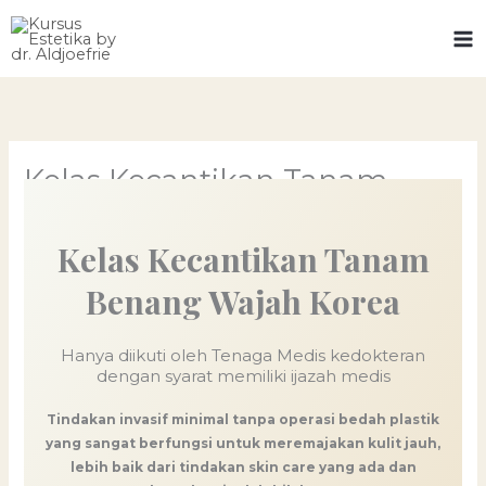
Skip
to
content
Kelas Kecantikan Tanam
Benang Wajah Korea
Kelas Kecantikan Tanam
Benang Wajah Korea
Hanya diikuti oleh Tenaga Medis kedokteran
dengan syarat memiliki ijazah medis
Tindakan invasif minimal tanpa operasi bedah plastik
yang sangat berfungsi untuk meremajakan kulit jauh,
lebih baik dari tindakan skin care yang ada dan