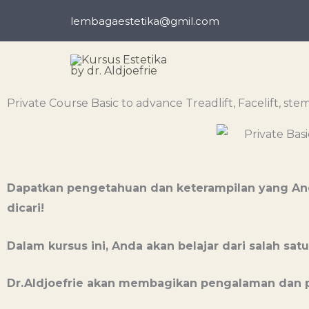
Skip
lembagaestetika@gmil.com
to
content
Private Course Basic to advance Treadlift, Facelift, st
Dapatkan pengetahuan dan keterampilan yang And
dicari!
Dalam kursus ini, Anda akan belajar dari salah sat
Dr.Aldjoefrie akan membagikan pengalaman dan 