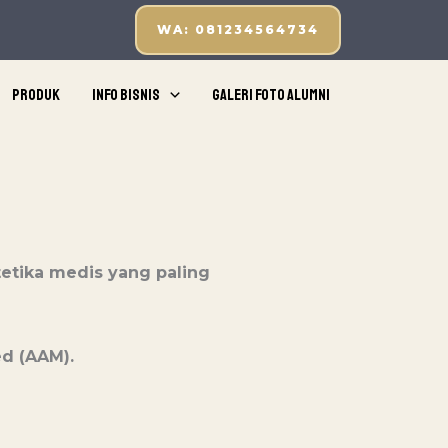
WA: 081234564734
Produk
Info Bisnis
Galeri Foto Alumni
etika medis yang paling
ed (AAM).