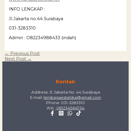
INFO LENGKAP :
Jl.Jakarta no.44 Surabaya
031-3283310
Admin : O82234988433 (indah)
←
Previous Post
Next Post
→
Kontak
Address: Jl. Jakarta No. 44 Surabaya
E-mail:
lembagaestetika@gmail.com
Phone: 031-3283310
WA :
081234564734