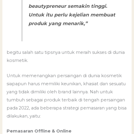
beautypreneur semakin tinggi.
Untuk itu perlu kejelian membuat
produk yang menarik,”
begitu salah satu tipsnya untuk meraih sukses di dunia
kosmetik.
Untuk memenangkan persaingan di dunia kosmetik
siapapun harus memiliki keunikan, khasiat dan sesuatu
yang tidak dimiliki oleh brand lainnya. Nah untuk
tumbuh sebagai produk terbaik di tengah persaingan
pada 2022, ada beberapa strategi pemasaran yang bisa
dilakukan, yaitu:
Pemasaran Offline & Online