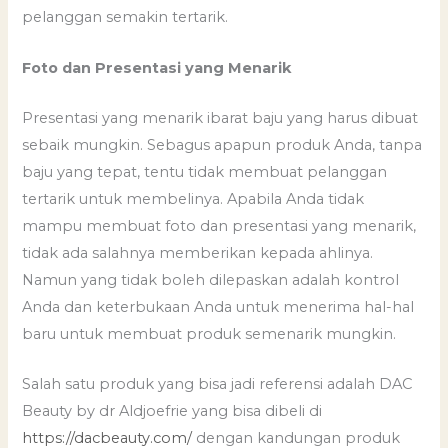
pelanggan semakin tertarik.
Foto dan Presentasi yang Menarik
Presentasi yang menarik ibarat baju yang harus dibuat
sebaik mungkin. Sebagus apapun produk Anda, tanpa
baju yang tepat, tentu tidak membuat pelanggan
tertarik untuk membelinya. Apabila Anda tidak
mampu membuat foto dan presentasi yang menarik,
tidak ada salahnya memberikan kepada ahlinya.
Namun yang tidak boleh dilepaskan adalah kontrol
Anda dan keterbukaan Anda untuk menerima hal-hal
baru untuk membuat produk semenarik mungkin.
Salah satu produk yang bisa jadi referensi adalah DAC
Beauty by dr Aldjoefrie yang bisa dibeli di
https://dacbeauty.com/
dengan kandungan produk