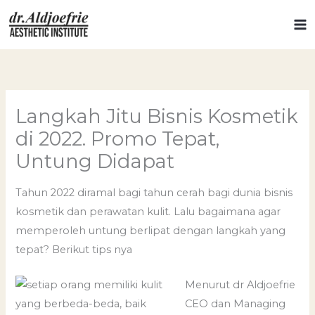
Skip
to
content
Langkah Jitu Bisnis Kosmetik
di 2022. Promo Tepat,
Untung Didapat
Tahun 2022 diramal bagi tahun cerah bagi dunia bisnis
kosmetik dan perawatan kulit. Lalu bagaimana agar
memperoleh untung berlipat dengan langkah yang
tepat? Berikut tips nya
Menurut dr Aldjoefrie
CEO dan Managing