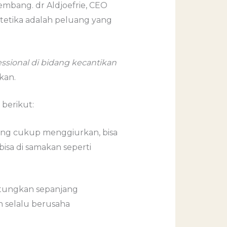
kembang. dr Aldjoefrie, CEO
stetika adalah peluang yang
essional di bidang kecantikan
kan.
 berikut:
ang cukup menggiurkan, bisa
isa di samakan seperti
ntungkan sepanjang
 selalu berusaha