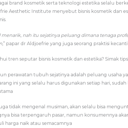
agai brand kosmetik serta teknologi estetika selalu ber
frie Aesthetic Institute menyebut bisnis kosmetik dan e
is.
 menarik, nah itu sejatinya peluang dimana tenaga prof
n,
” papar dr Aldjoefrie yang juga seorang praktisi kecanti
ui tren seputar bisnis kosmetik dan estetika? Simak tips
upun perawatan tubuh sejatinya adalah peluang usaha y
ng ini yang selalu harus digunakan setiap hari, sudah b
utama
 juga tidak mengenal musiman, akan selalu bisa mengu
gnya bisa terpengaruh pasar, namun konsumennya akan
li harga naik atau semacamnya