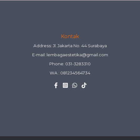
Kontak
Address: Jl. Jakarta No. 44 Surabaya
E-mail:
lembagaestetika@gmail.com
Phone: 031-3283310
WA :
081234564734