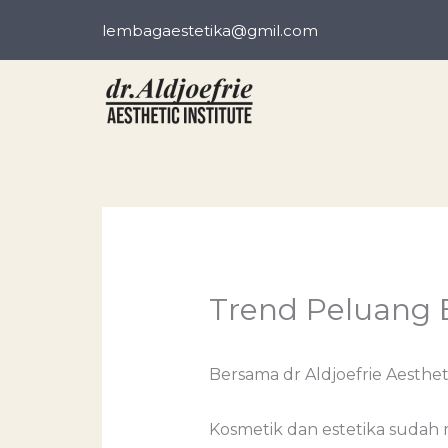
Skip
lembagaestetika@gmil.com
to
content
Trend Peluang B
Bersama dr Aldjoefrie Aestheti
Kosmetik dan estetika sudah m