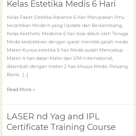
Kelas Estetika Medis 6 Hari
Kelas
Estetika
Kelas Paket Estetika Advance 6 Hari Merupakan Ilmu
Medis
kecantikan Modern yang Update dan Berkembang,
6
Kelas Aesthetic Medicine 6 hari bisa diikuti oleh Tenaga
Hari
Medis kedokteran dengan syarat memiliki ijazah medis.
Materi Kursus estetika 6 hari Medis sudah Mencakup
Materi 4 hari dasar-Mahir dan SPA International,
ditambah dengan materi 2 hari khusus Medis. Peluang
Bisnis : […]
Read More »
LASER nd Yag and IPL
LASER
nd
Certificate Training Course
Yag