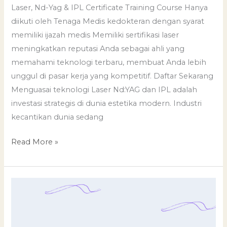
and
Laser, Nd-Yag & IPL Certificate Training Course Hanya
IPL
diikuti oleh Tenaga Medis kedokteran dengan syarat
Certificate
memiliki ijazah medis Memiliki sertifikasi laser
Training
meningkatkan reputasi Anda sebagai ahli yang
Course
memahami teknologi terbaru, membuat Anda lebih
unggul di pasar kerja yang kompetitif. Daftar Sekarang
Menguasai teknologi Laser Nd:YAG dan IPL adalah
investasi strategis di dunia estetika modern. Industri
kecantikan dunia sedang
Read More »
Kelas
Estetika
Umum