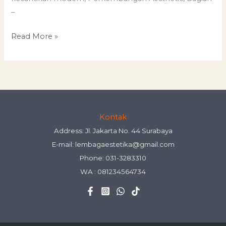
–
Read More »
Kontak
Address: Jl. Jakarta No. 44 Surabaya
E-mail:
lembagaestetika@gmail.com
Phone: 031-3283310
WA :
081234564734